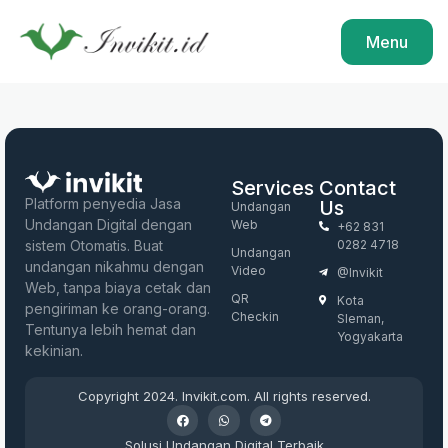
Menu
Services
Contact
Platform penyedia Jasa
Us
Undangan
Undangan Digital dengan
Web
+62 831
sistem Otomatis. Buat
0282 4718
Undangan
undangan nikahmu dengan
Video
@invikit
Web, tanpa biaya cetak dan
QR
Kota
pengiriman ke orang-orang.
Checkin
Sleman,
Tentunya lebih hemat dan
Yogyakarta
kekinian.
Copyright 2024. Invikit.com. All rights reserved.
Solusi Undangan Digital Terbaik