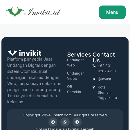
Menu
Services
Contact
Platform penyedia Jasa
Us
Undangan
Undangan Digital dengan
Web
+62 831
sistem Otomatis. Buat
0282 4718
Undangan
undangan nikahmu dengan
Video
@invikit
Web, tanpa biaya cetak dan
QR
Kota
pengiriman ke orang-orang.
Checkin
Sleman,
Tentunya lebih hemat dan
Yogyakarta
kekinian.
Copyright 2024. Invikit.com. All rights reserved.
Solusi Undangan Digital Terbaik