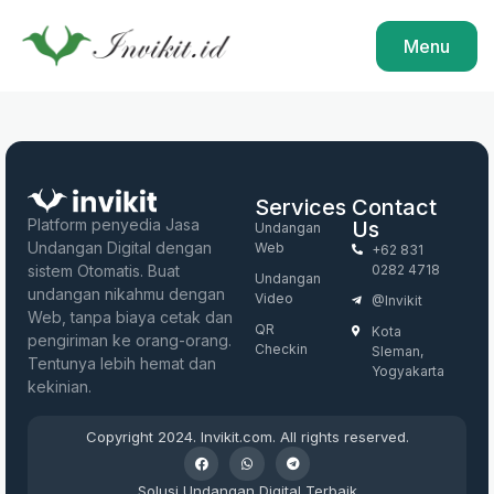
Menu
Services
Contact
Platform penyedia Jasa
Us
Undangan
Undangan Digital dengan
Web
+62 831
sistem Otomatis. Buat
0282 4718
Undangan
undangan nikahmu dengan
Video
@invikit
Web, tanpa biaya cetak dan
QR
Kota
pengiriman ke orang-orang.
Checkin
Sleman,
Tentunya lebih hemat dan
Yogyakarta
kekinian.
Copyright 2024. Invikit.com. All rights reserved.
Solusi Undangan Digital Terbaik