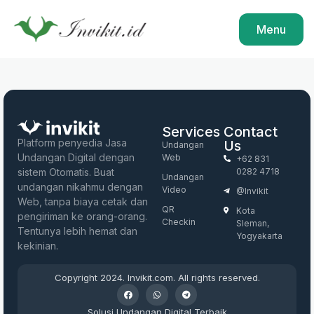
Menu
Services
Contact
Platform penyedia Jasa
Us
Undangan
Undangan Digital dengan
Web
+62 831
sistem Otomatis. Buat
0282 4718
Undangan
undangan nikahmu dengan
Video
@invikit
Web, tanpa biaya cetak dan
QR
Kota
pengiriman ke orang-orang.
Checkin
Sleman,
Tentunya lebih hemat dan
Yogyakarta
kekinian.
Copyright 2024. Invikit.com. All rights reserved.
Solusi Undangan Digital Terbaik