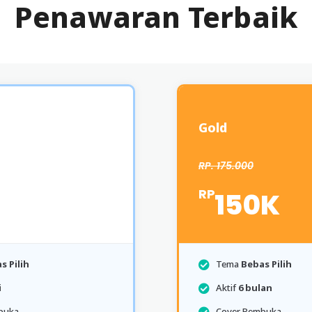
Penawaran Terbaik
Gold
RP. 175.000
RP
150K
s Pilih
Tema
Bebas Pilih
i
Aktif
6 bulan
buka
Cover Pembuka