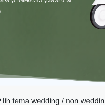
ian dengan e-invitation yang disebar tanpa
!
ilih tema wedding / non weddi