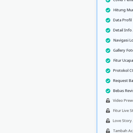
Hitung Mun
Data Profi
Detail Info
Navigasi L
Gallery Fo
Fitur Ucap
Protokol C
Request Ba
Bebas Revi
Video Pre
Fitur Live 
Love Story 
Tambah Aca