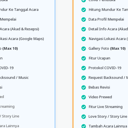
dur Ke Tanggal Acara
Hitung Mundur Ke Tan
l Mempelai
Data Profil Mempelai
 Acara (Akad & Resepsi)
Detail Info Acara (Akad
okasi Acara (Google Maps)
Navigasi Lokasi Acara
to
(Max 10)
Gallery Foto
(Max 10)
an
Fitur Ucapan
OVID-19
Protokol COVID-19
cksound / Music
Request Backsound / 
si
Bebas Revisi
wed
Video Prewed
Streaming
Fitur Live Streaming
/ Story Line
Love Story / Story Line
ra Lainnya
Tambah Acara Lainnya