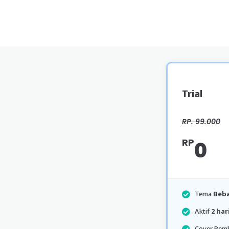
Trial
RP. 99.000
RP
0
Tema
Beba
Aktif
2 har
Cover Pem