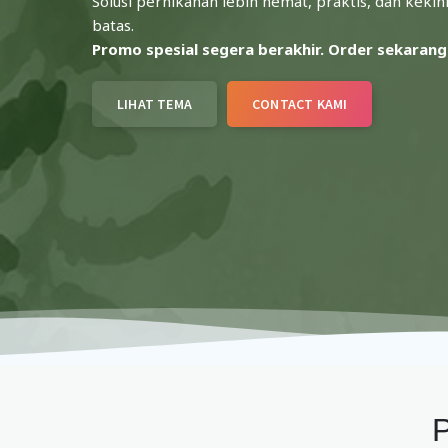
Solusi pernikahan lebih hemat, praktis, dan kekin
batas.
Promo spesial segera berakhir. Order sekarang
LIHAT TEMA
CONTACT KAMI
P