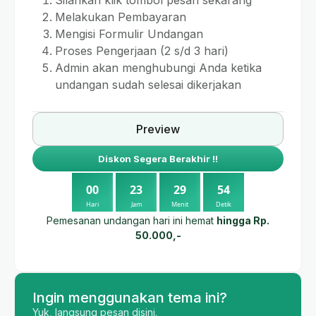
Silahkan klik tombol pesan sekarang
Melakukan Pembayaran
Mengisi Formulir Undangan
Proses Pengerjaan (2 s/d 3 hari)
Admin akan menghubungi Anda ketika
undangan sudah selesai dikerjakan
Preview
Diskon Segera Berakhir !!
0
0
2
3
2
9
5
3
Hari
Jam
Menit
Detik
Pemesanan undangan hari ini hemat
hingga Rp.
50.000,-
Ingin menggunakan tema ini?
Yuk, langsung pesan disini.