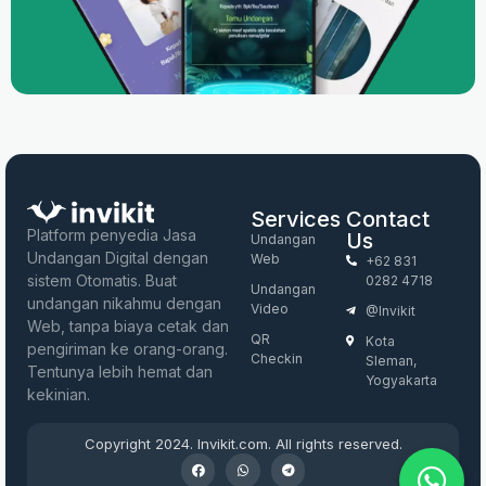
Services
Contact
Platform penyedia Jasa
Us
Undangan
Undangan Digital dengan
Web
+62 831
sistem Otomatis. Buat
0282 4718
Undangan
undangan nikahmu dengan
Video
@invikit
Web, tanpa biaya cetak dan
QR
Kota
pengiriman ke orang-orang.
Checkin
Sleman,
Tentunya lebih hemat dan
Yogyakarta
kekinian.
Copyright 2024. Invikit.com. All rights reserved.