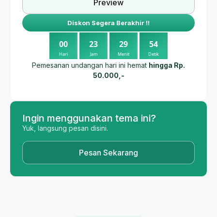
Preview
Diskon Segera Berakhir !!
0
0
2
3
2
9
5
3
Hari
Jam
Menit
Detik
Pemesanan undangan hari ini hemat
hingga Rp.
50.000,-
Ingin menggunakan tema ini?
Yuk, langsung pesan disini.
Pesan Sekarang