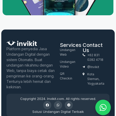
Services
Contact
Platform penyedia Jasa
Us
Undangan
Undangan Digital dengan
Web
+62 831
sistem Otomatis. Buat
0282 4718
Undangan
undangan nikahmu dengan
Video
@invikit
Web, tanpa biaya cetak dan
QR
Kota
pengiriman ke orang-orang.
Checkin
Sleman,
Tentunya lebih hemat dan
Yogyakarta
kekinian.
Copyright 2024. Invikit.com. All rights reserved.
Solusi Undangan Digital Terbaik