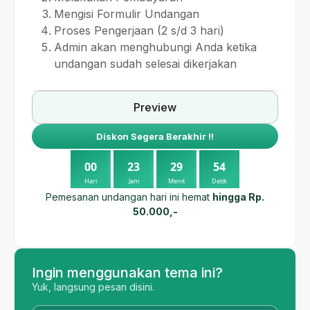
Mengisi Formulir Undangan
Proses Pengerjaan (2 s/d 3 hari)
Admin akan menghubungi Anda ketika
undangan sudah selesai dikerjakan
Preview
Diskon Segera Berakhir !!
0
0
2
3
2
9
5
3
Hari
Jam
Menit
Detik
Pemesanan undangan hari ini hemat
hingga Rp.
50.000,-
Ingin menggunakan tema ini?
Yuk, langsung pesan disini.